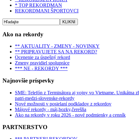
* TOP REKORDMAN
REKORDMANI ŠPORTOVCI
Ako na rekordy
** AKTUALITY - ZMENY - NOVINKY
** PRIPRAVUJETE SA NA REKORD?
Ocenenie za úspešný rekord
Zmeny pravidiel spolupráce
*** NE - REKORDY ***
Najnovšie príspevky
SME: Telefón z Terminátora aj vojny vo Vietname. Unikátna zbie
patri-medzi-slovenske-rekordy
Nové možnosti v posielaní podkladov z rekordov
Májové rekordy - máj,bozky,čerešňa
Ako na rekordy v roku 2026 - nové podmienky a cenník
PARTNERSTVO
*** PARTNERI REKORDOV