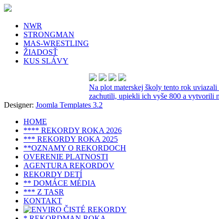
NWR
STRONGMAN
MAS-WRESTLING
ŽIADOSŤ
KUS SLÁVY
Na plot materskej školy tento rok uviazal
zachutili, upiekli ich vyše 800 a vytvoril
Designer:
Joomla Templates 3.2
HOME
**** REKORDY ROKA 2026
*** REKORDY ROKA 2025
**OZNAMY O REKORDOCH
OVERENIE PLATNOSTI
AGENTURA REKORDOV
REKORDY DETÍ
** DOMÁCE MÉDIA
*** Z TASR
KONTAKT
* REKORDMAN ROKA