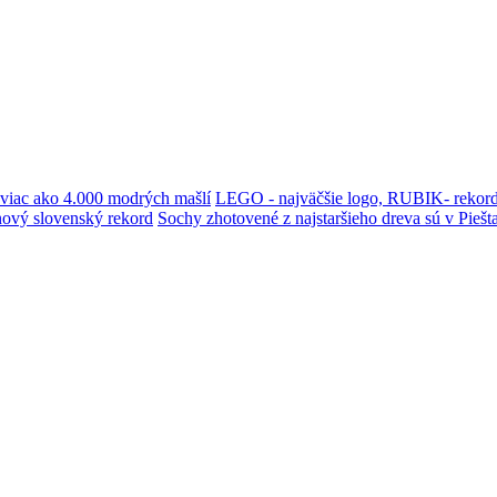
i viac ako 4.000 modrých mašlí
LEGO - najväčšie logo, RUBIK- rekord
i nový slovenský rekord
Sochy zhotovené z najstaršieho dreva sú v Pieš