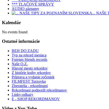
*** TLAČOVÉ SPRÁVY
AUDIO záznamy
... NAŠ
Kalendár
No events found
Ostatné informácie
BEH DO ZADU
Typ na rekord mesiaca
Foreign friends records
Naše O.Z.
Hlavné mesto rekordov
Z histórie knihy rekordov
Príprava a vydanie ročeniek
FILMFEST Turzovka
Zberatelia - rekordmani
Rekordmani podporili rekordmanov
Linky-odkazy
E - SHOP REKORDMANOV
Video z You Tube