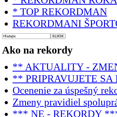
* TOP REKORDMAN
REKORDMANI ŠPORT
Ako na rekordy
** AKTUALITY - ZME
** PRIPRAVUJETE SA
Ocenenie za úspešný rek
Zmeny pravidiel spolupr
*** NE - REKORDY **