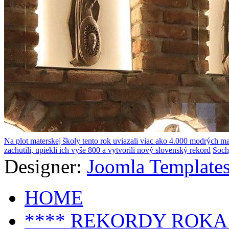
Na plot materskej školy tento rok uviazali viac ako 4.000 modrých ma
zachutili, upiekli ich vyše 800 a vytvorili nový slovenský rekord
Soch
Designer:
Joomla Templates
HOME
**** REKORDY ROKA 