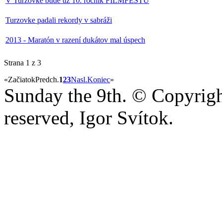
V Turzovke bude už 10. ročník FILMFESTU
Turzovke padali rekordy v sabráži
2013 - Maratón v razení dukátov mal úspech
Strana 1 z 3
«
Začiatok
Predch.
1
2
3
Nasl.
Koniec
»
Sunday the 9th. © Copyright
reserved, Igor Svítok.