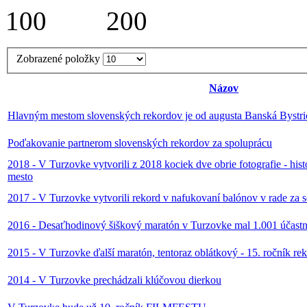
Zobrazené položky
Názov
Hlavným mestom slovenských rekordov je od augusta Banská Bystri
Poďakovanie partnerom slovenských rekordov za spoluprácu
2018 - V Turzovke vytvorili z 2018 kociek dve obrie fotografie - his
mesto
2017 - V Turzovke vytvorili rekord v nafukovaní balónov v rade za 
2016 - Desaťhodinový šiškový maratón v Turzovke mal 1.001 účast
2015 - V Turzovke ďalší maratón, tentoraz oblátkový - 15. ročník re
2014 - V Turzovke prechádzali klúčovou dierkou