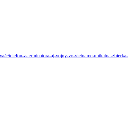
va/c/telefon-z-terminatora-aj-vojny-vo-vietname-unikatna-zbierka-