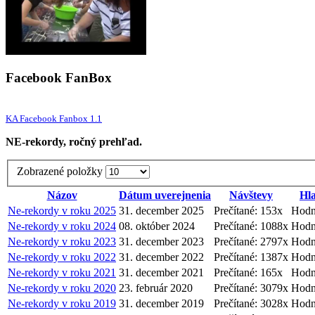
Facebook FanBox
KA Facebook Fanbox 1.1
NE-rekordy, ročný prehľad.
Zobrazené položky
Názov
Dátum uverejnenia
Návštevy
Hl
Ne-rekordy v roku 2025
31. december 2025
Prečítané: 153x
Hodn
Ne-rekordy v roku 2024
08. október 2024
Prečítané: 1088x
Hodn
Ne-rekordy v roku 2023
31. december 2023
Prečítané: 2797x
Hodn
Ne-rekordy v roku 2022
31. december 2022
Prečítané: 1387x
Hodn
Ne-rekordy v roku 2021
31. december 2021
Prečítané: 165x
Hodn
Ne-rekordy v roku 2020
23. február 2020
Prečítané: 3079x
Hodn
Ne-rekordy v roku 2019
31. december 2019
Prečítané: 3028x
Hodn