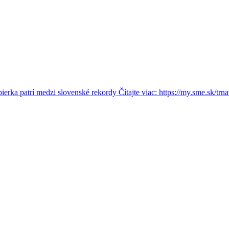
rka patrí medzi slovenské rekordy Čítajte viac: https://my.sme.sk/trna