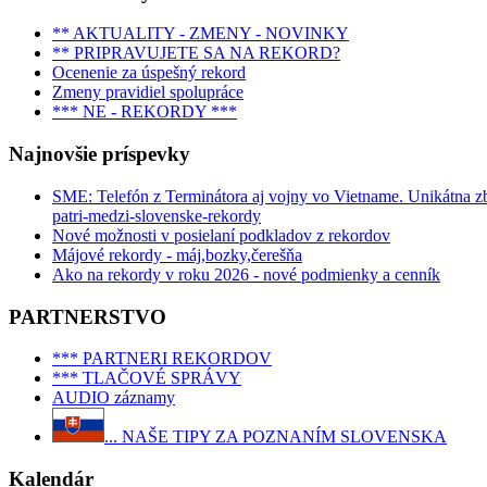
** AKTUALITY - ZMENY - NOVINKY
** PRIPRAVUJETE SA NA REKORD?
Ocenenie za úspešný rekord
Zmeny pravidiel spolupráce
*** NE - REKORDY ***
Najnovšie príspevky
SME: Telefón z Terminátora aj vojny vo Vietname. Unikátna zbie
patri-medzi-slovenske-rekordy
Nové možnosti v posielaní podkladov z rekordov
Májové rekordy - máj,bozky,čerešňa
Ako na rekordy v roku 2026 - nové podmienky a cenník
PARTNERSTVO
*** PARTNERI REKORDOV
*** TLAČOVÉ SPRÁVY
AUDIO záznamy
... NAŠE TIPY ZA POZNANÍM SLOVENSKA
Kalendár