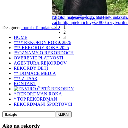
LEGO - najväčšie logo, RUBIK- rekord v
Na plot materskej školy tento rok uviazal
zachutili, upiekli ich vyše 800 a vytvoril
1
Designer:
Joomla Templates 3.2
2
HOME
3
**** REKORDY ROKA 2026
4
*** REKORDY ROKA 2025
**OZNAMY O REKORDOCH
OVERENIE PLATNOSTI
AGENTURA REKORDOV
REKORDY DETÍ
** DOMÁCE MÉDIA
*** Z TASR
KONTAKT
* REKORDMAN ROKA
* TOP REKORDMAN
REKORDMANI ŠPORTOVCI
Ako na rekordy