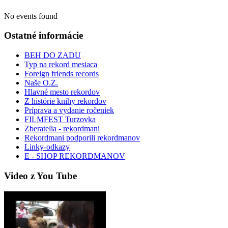
No events found
Ostatné informácie
BEH DO ZADU
Typ na rekord mesiaca
Foreign friends records
Naše O.Z.
Hlavné mesto rekordov
Z histórie knihy rekordov
Príprava a vydanie ročeniek
FILMFEST Turzovka
Zberatelia - rekordmani
Rekordmani podporili rekordmanov
Linky-odkazy
E - SHOP REKORDMANOV
Video z You Tube