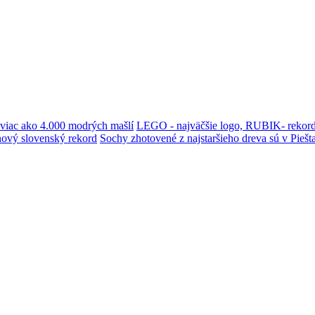
i viac ako 4.000 modrých mašlí
LEGO - najväčšie logo, RUBIK- rekord
i nový slovenský rekord
Sochy zhotovené z najstaršieho dreva sú v Pieš