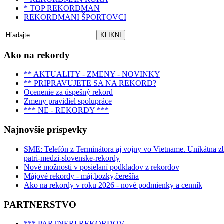
* TOP REKORDMAN
REKORDMANI ŠPORTOVCI
Ako na rekordy
** AKTUALITY - ZMENY - NOVINKY
** PRIPRAVUJETE SA NA REKORD?
Ocenenie za úspešný rekord
Zmeny pravidiel spolupráce
*** NE - REKORDY ***
Najnovšie príspevky
SME: Telefón z Terminátora aj vojny vo Vietname. Unikátna zbie
patri-medzi-slovenske-rekordy
Nové možnosti v posielaní podkladov z rekordov
Májové rekordy - máj,bozky,čerešňa
Ako na rekordy v roku 2026 - nové podmienky a cenník
PARTNERSTVO
*** PARTNERI REKORDOV