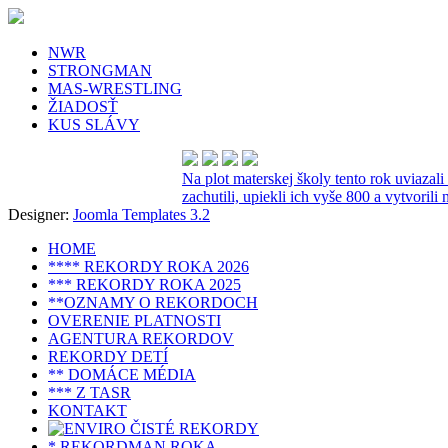
NWR
STRONGMAN
MAS-WRESTLING
ŽIADOSŤ
KUS SLÁVY
Na plot materskej školy tento rok uviazal
zachutili, upiekli ich vyše 800 a vytvoril
Designer:
Joomla Templates 3.2
HOME
**** REKORDY ROKA 2026
*** REKORDY ROKA 2025
**OZNAMY O REKORDOCH
OVERENIE PLATNOSTI
AGENTURA REKORDOV
REKORDY DETÍ
** DOMÁCE MÉDIA
*** Z TASR
KONTAKT
* REKORDMAN ROKA