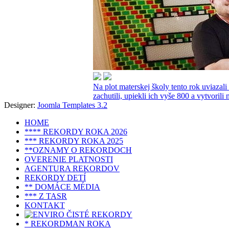
Na plot materskej školy tento rok uviazal
zachutili, upiekli ich vyše 800 a vytvoril
Designer:
Joomla Templates 3.2
HOME
**** REKORDY ROKA 2026
*** REKORDY ROKA 2025
**OZNAMY O REKORDOCH
OVERENIE PLATNOSTI
AGENTURA REKORDOV
REKORDY DETÍ
** DOMÁCE MÉDIA
*** Z TASR
KONTAKT
* REKORDMAN ROKA