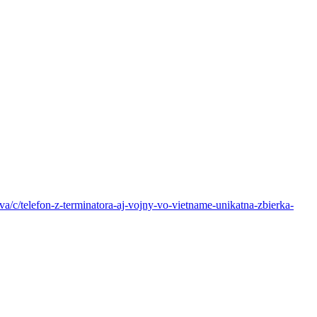
va/c/telefon-z-terminatora-aj-vojny-vo-vietname-unikatna-zbierka-