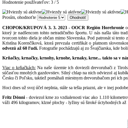
Hodnotenie používateľov:
3
/
5
Prosím, ohodnoťte
CHOPOK/KRUPOVÁ 3. 3. 2023
-
OOCR Región Horehronie
od
ktorý je nadšencom tohto netradičného športu. U nás našla táto tra
tvorcom tohto diela je občan mimo Slovenska. Pod patronát si tent
Kristína Korenčíková, ktorá prevzala certifikát o platnom slovens
odvezú až 60 ľudí.
Fotografie pochádzajú aj zo Švajčiarska, kde bol
Krňačky, krnačky, krnohy, krnohe, krnaky, krne... takto sa v ná
Viac o krňačkách:
Na naše územie ich doviezli drevorubači z Tirols
súčasťou mnohých gazdovstiev. Silný chlap na nich odviezol aj kubík 
Česku či Poľsku, taktiež pomáhali miestnym drevorubačom pri ich prá
Hoci dnes už svoj účel neplnia, stále sa tešia priazni, ale v inej podob
Fritz Dönni
- doviezol krne zo vzdialenosti viac ako 1.110 kilometr
váži 496 kilogramov, klzné plochy - lyžiny sú široké úctyhodných až 