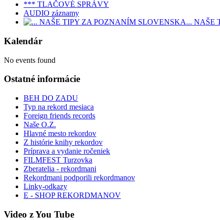
*** TLAČOVÉ SPRÁVY
AUDIO záznamy
... NAŠ
Kalendár
No events found
Ostatné informácie
BEH DO ZADU
Typ na rekord mesiaca
Foreign friends records
Naše O.Z.
Hlavné mesto rekordov
Z histórie knihy rekordov
Príprava a vydanie ročeniek
FILMFEST Turzovka
Zberatelia - rekordmani
Rekordmani podporili rekordmanov
Linky-odkazy
E - SHOP REKORDMANOV
Video z You Tube