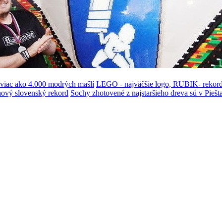
i viac ako 4.000 modrých mašlí
LEGO - najväčšie logo, RUBIK- rekord
i nový slovenský rekord
Sochy zhotovené z najstaršieho dreva sú v Pieš