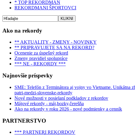
* TOP REKORDMAN
REKORDMANI ŠPORTOVCI
Ako na rekordy
** AKTUALITY - ZMENY - NOVINKY
** PRIPRAVUJETE SA NA REKORD?
Ocenenie za úspešný rekord
Zmeny pravidiel spolupráce
*** NE - REKORDY ***
Najnovšie príspevky
SME: Telefón z Terminátora aj vojny vo Vietname. Unikátna zbie
patri-medzi-slovenske-rekordy
Nové možnosti v posielaní podkladov z rekordov
Májové rekordy - máj,bozky,čerešňa
Ako na rekordy v roku 2026 - nové podmienky a cenník
PARTNERSTVO
*** PARTNERI REKORDOV