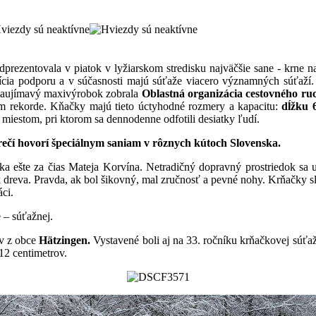
prezentovala v piatok v lyžiarskom stredisku najväčšie sane - krne 
dícia podporu a v súčasnosti majú súťaže viacero významných súťaží.
o zaujímavý maxivýrobok zobrala
Oblastná organizácia cestovného r
kom rekorde. Kňačky majú tieto úctyhodné rozmery a kapacitu:
dĺžku 
i miestom, pri ktorom sa dennodenne odfotili desiatky ľudí.
rečí hovorí špeciálnym saniam v rôznych kútoch Slovenska.
ka ešte za čias Mateja Korvína. Netradičný dopravný prostriedok sa 
dreva. Pravda, ak bol šikovný, mal zručnosť a pevné nohy. Krňačky slú
ci.
e – súťažnej.
ov z obce
Hätzingen.
Vystavené boli aj na 33. ročníku krňačkovej súťa
12 centimetrov.