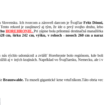
na Slovensku. Ich tvorcom a zároveň darcom je Švajčiar
Fritz Dönni,
 Tento rekord je zaujímavý aj tým, že ide o prvý svojho druhu, lebo
uchu
HOREHRONIE
.
Pri zápise bola prítomná destinačná manažérka
628 cm, šírku 242 cm, výšku, v rohoch - nosoch 260 cm a naraz
u nás rýchlo udomácnil a zvlášť Horehronie bolo regiónom, kde boli
žili aj v iných krajinách. Napríklad vo Švajčiarsku, Nemecku, ale i v
že
Braunwalde.
Tu museli gigantické krne vrtuľníkom.Táto obria vec