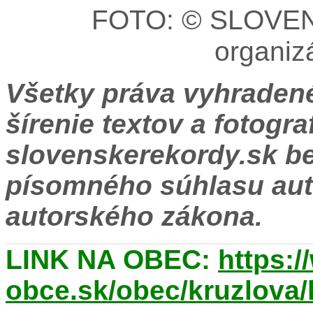
FOTO: © SLOVE
organiz
Všetky práva vyhradené
šírenie textov a fotogr
slovenskerekordy.sk
b
písomného súhlasu aut
autorského zákona.
LINK NA OBEC:
https:/
obce.sk/obec/kruzlova/