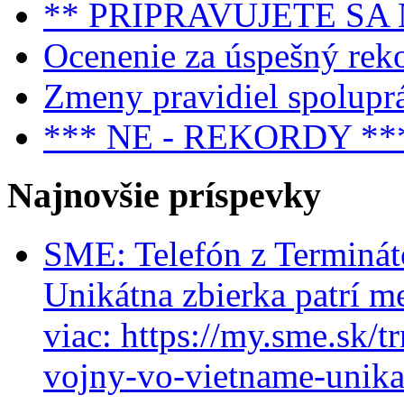
** PRIPRAVUJETE SA
Ocenenie za úspešný rek
Zmeny pravidiel spolupr
*** NE - REKORDY **
Najnovšie príspevky
SME: Telefón z Terminát
Unikátna zbierka patrí m
viac: https://my.sme.sk/t
vojny-vo-vietname-unikat