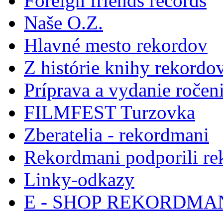
Foreign friends records
Naše O.Z.
Hlavné mesto rekordov
Z histórie knihy rekordo
Príprava a vydanie ročen
FILMFEST Turzovka
Zberatelia - rekordmani
Rekordmani podporili r
Linky-odkazy
E - SHOP REKORDM