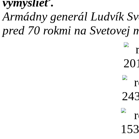
vymyslieť.
Armádny generál Ludvík Svo
pred 70 rokmi na Svetovej m