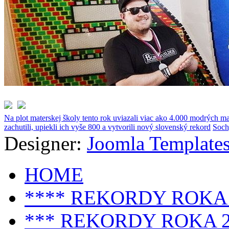
Na plot materskej školy tento rok uviazali viac ako 4.000 modrých ma
zachutili, upiekli ich vyše 800 a vytvorili nový slovenský rekord
Soch
Designer:
Joomla Templates
HOME
**** REKORDY ROKA 
*** REKORDY ROKA 2