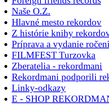
Foreign friends records
Naše O.Z.
Hlavné mesto rekordov
Z histórie knihy rekordo
Príprava a vydanie ročen
FILMFEST Turzovka
Zberatelia - rekordmani
Rekordmani podporili r
Linky-odkazy
E - SHOP REKORDM