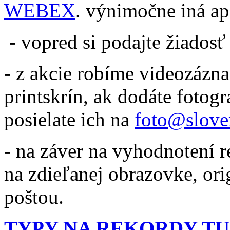
WEBEX
. výnimočne iná ap
- vopred si podajte žiadosť
- z akcie robíme videozázna
printskrín, ak dodáte fotogr
posielate ich na
foto@slove
- na záver na vyhodnotení 
na zdieľanej obrazovke, or
poštou.
TYPY NA REKORDY TU