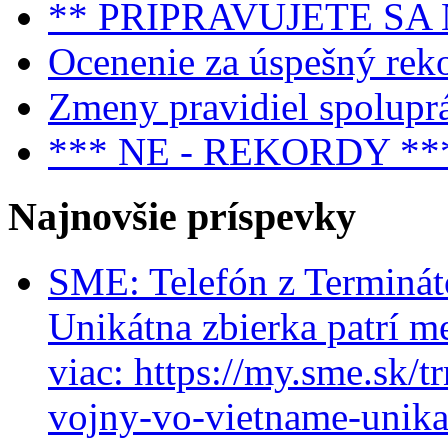
** PRIPRAVUJETE SA
Ocenenie za úspešný rek
Zmeny pravidiel spolupr
*** NE - REKORDY **
Najnovšie príspevky
SME: Telefón z Terminát
Unikátna zbierka patrí m
viac: https://my.sme.sk/t
vojny-vo-vietname-unikat